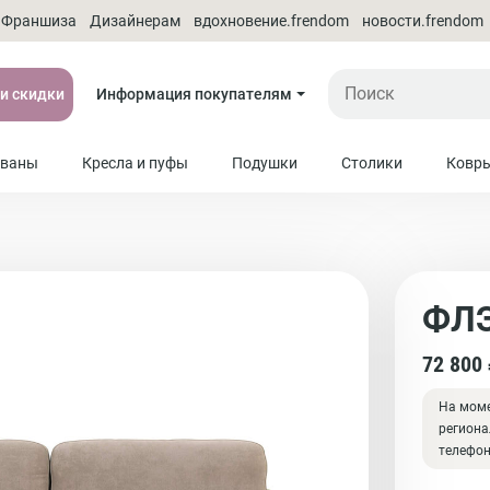
Франшиза
Дизайнерам
вдохновение.frendom
новости.frendom
 и скидки
Информация покупателям
ваны
Кресла и пуфы
Подушки
Столики
Ковр
ФЛ
72 800
На моме
региона
телефо