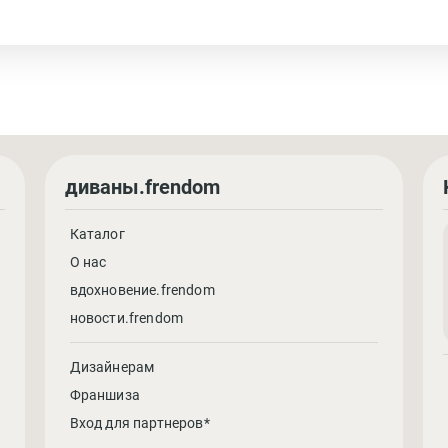
диваны.frendom
Каталог
О нас
вдохновение.frendom
новости.frendom
Дизайнерам
Франшиза
Вход для партнеров*