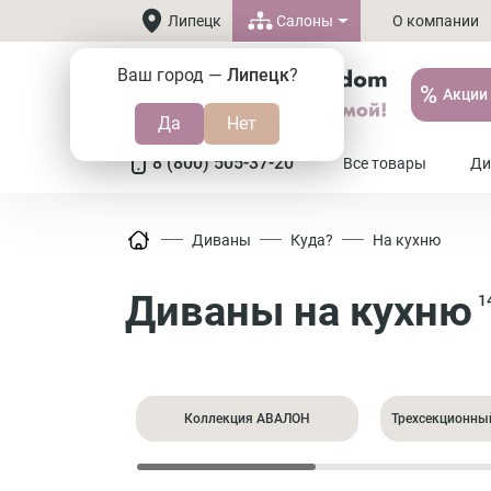
Салоны
Липецк
О компании
Ваш город —
Липецк
?
%
Акции
8 (800) 505-37-20
Все товары
Ди
Диваны
Куда?
На кухню
Диваны на кухню
1
Коллекция АВАЛОН
Трехсекционны