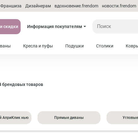
Франшиза
Дизайнерам
вдохновение.frendom
новости.frendom
 и скидки
Информация покупателям
ваны
Кресла и пуфы
Подушки
Столики
Ковр
4 брендовых товаров
й АприКлик нью
Прямые диваны
Угловые