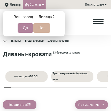
Липецк
Салоны
Покупателям
Ваш город —
Липецк
?
Диваны
Виды диванов
Диваны-кровати
Диваны-кровати
53 брендовых товара
Трехсекционный АприКлик
Коллекция АВАЛОН
Пр
нью
Все фильтры
По умолчанию