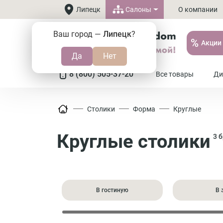
Салоны
Липецк
О компании
Ваш город —
Липецк
?
%
Акции
8 (800) 505-37-20
Все товары
Ди
Столики
Форма
Круглые
Круглые столики
3 
В гостиную
В 