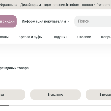
Франшиза
Дизайнерам
вдохновение.frendom
новости.frendom
 и скидки
Информация покупателям
ваны
Кресла и пуфы
Подушки
Столики
Ковр
брендовых товара
зал
В спальню
Высоки