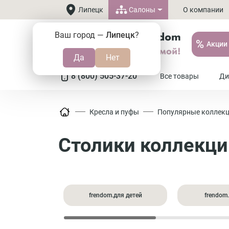
Салоны
Липецк
О компании
Ваш город —
Липецк
?
%
Акции
8 (800) 505-37-20
Все товары
Ди
Кресла и пуфы
Популярные коллек
Столики коллекц
frendom.для детей
frendom