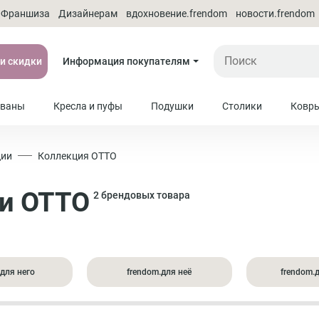
Франшиза
Дизайнерам
вдохновение.frendom
новости.frendom
 и скидки
Информация покупателям
ваны
Кресла и пуфы
Подушки
Столики
Ковр
ции
Коллекция ОТТО
ии ОТТО
2 брендовых товара
.для него
frendom.для неё
frendom.