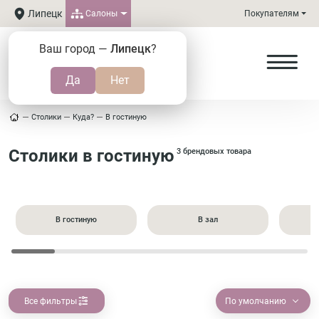
Липецк
Салоны
Покупателям
Ваш город —
Липецк
?
Столики
Куда?
В гостиную
Столики в гостиную
3 брендовых товара
В гостиную
В зал
Все фильтры
По умолчанию