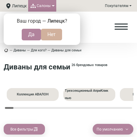
Липецк
Салоны
Покупателям
Ваш город —
Липецк
?
Диваны
Для кого?
Диваны для семьи
Диваны для семьи
26 брендовых товаров
Трехсекционный АприКлик
Коллекция АВАЛОН
Пр
нью
Все фильтры
По умолчанию