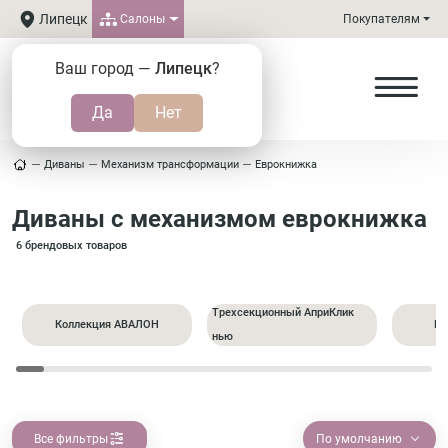
Липецк
Салоны
Покупателям
Ваш город —
Липецк
?
Диваны
Механизм трансформации
Еврокнижка
Диваны с механизмом еврокнижка
6 брендовых товаров
Трехсекционный АприКлик
Коллекция АВАЛОН
Пр
нью
Все фильтры
По умолчанию